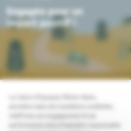
Engagée pour un
impact positif !
La Caisse d'Epargne Rhône Alpes,
pionnière dans les transitions sociétales,
réaffirme son engagement d’une
performance extra-financière responsable