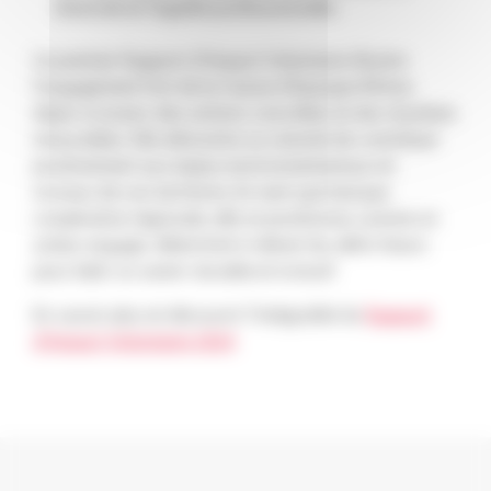
diversité et l’égalité professionnelle.
Ce premier Rapport d’Impact Volontaire illustre
l’engagement fort de la Caisse d’Epargne Rhône
Alpes à travers des actions concrètes et des résultats
mesurables. Elle démontre sa volonté de contribuer
positivement aux enjeux environnementaux et
sociaux de son territoire. En tant que banque
coopérative régionale, elle se positionne comme un
acteur engagé, déterminé à relever les défis futurs
pour bâtir un avenir durable et inclusif.
En savoir plus et découvrir l’intégralité du
Rapport
d’Impact Volontaire 2024