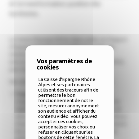
et la transformation positive des
territoires.
La Caisse d’Epargne Rhône Alpes publie son Rapport
d’Impact Volontaire pour mettre en lumière ses
initiatives et ses résultats en matière
environnementale, sociale et de gouvernance (ESG),
pour impacter positivement la société.
La Caisse d'Epargne Rhône
Des actions concrètes pour un impact durable :
Alpes et ses partenaires
utilisent des traceurs afin de
Transition Environnementale
: La banque
permettre le bon
fonctionnement de notre
s’engage dans la décarbonation de l’économie
site, mesurer anonymement
régionale, ayant financé en 2024 des projets de
son audience et afficher du
rénovation énergétique à hauteur de 44,9 millions
contenu vidéo. Vous pouvez
accepter ces cookies,
d’euros. Cette démarche aide ses clients à réduire
personnaliser vos choix ou
leur empreinte carbone tout en valorisant leur
refuser en cliquant sur les
boutons de cette fenêtre. La
patrimoine immobilier.