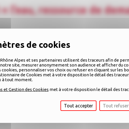
 « l’eau, ressource de dem
ojets qui permettront de moins consommer d’eau et pour le
es projets viseront à améliorer les connaissances et l’état de
Rhône Alpes et ses partenaires utilisent des traceurs afin de per
c les différentes thématiques de l’environnement (qualité, quant
otre site, mesurer anonymement son audience et afficher du co
cookies, personnaliser vos choix ou refuser en cliquant sur les b
exes de santé, de climat, d’énergie…
tionnaire de Cookies met à votre disposition le détail des traceu
ix à tout moment.
ures éligibles au mécénat*
,
et qui souhaitent mener
une acti
es.
La candidature doit être envoyée
avant le 15 juin 2023
en 
s et Gestion des Cookies
met à votre disposition le détail des trac
Tout accepter
Tout refuser
re ou encore les critères d’éligibilité,
consultez la note de prés