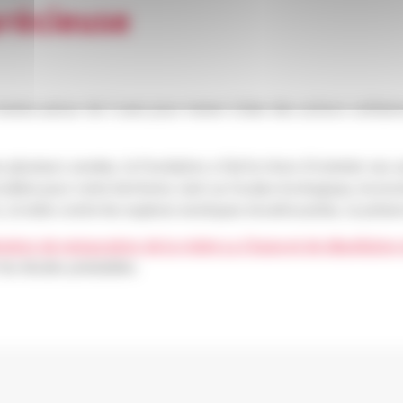
précieuse
ente autour de 3 axes pour mener à bien des actions solidaires
s plusieurs années, la Fondation a fait le choix d’orienter ses a
lière pour notre territoire, tant sur le plan écologique, économi
ers, la lutte contre les espèces exotiques envahissantes, la prés
ration de restauration de la rivière La Chaise et de dépollutio
 les études préalables.