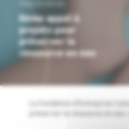
ACTUALITÉ DU TERRITOIRE
8ème appel à
projets pour
préserver la
ressource en eau
La Fondation d’Entreprise Cai
préserver la ressource en eau.