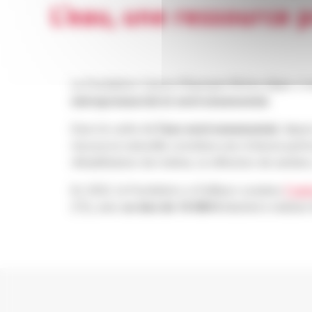
L’eau, une ressource 
La Fondation Caisse d’Epargne Rhône Alpes s’ori
entrepreneurial et environnemental.
Dans le cadre de
l’axe environnemental
, depui
ressource naturelle constitue une richesse particu
réhabilitation de rivières, la réfection de senti
En 2022, la Fondation a d’ailleurs soutenu
l’opé
(73), avec
un don de 10 000 €
destiné à réaliser