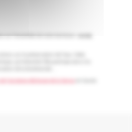
 sur l’ensemble de notre territoire :
social,
ctions sur la préservation de l’eau. Cette
que, qu’industriel. Elle participe ainsi à la
ervation de la biodiversité…
n de l’ancienne décharge de la Serraz
en Savoie