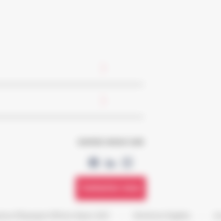
SUIVEZ-NOUS SUR
Contactez-nous
isse d'Epargne Rhône Alpes 2021
-
Mentions légales
-
Ac