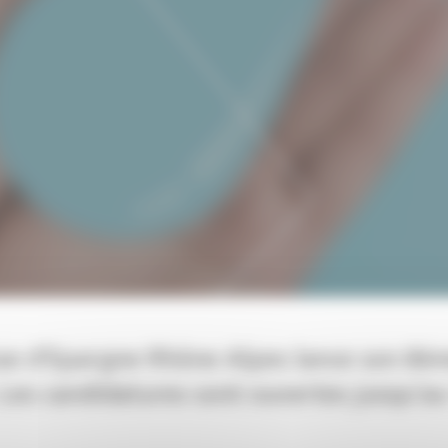
sse d’Epargne Rhône Alpes lance son 8èm
 Les candidatures sont ouvertes jusqu’au