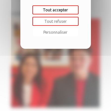
Tout accepter
16 AVRIL 2026
Tout refuser
Personnaliser