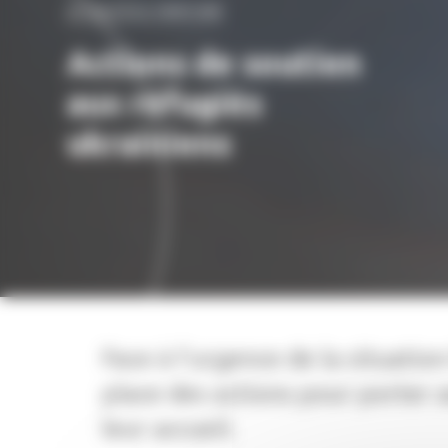
ACTUALITÉ DU TERRITOIRE
Actions de soutien
aux réfugiés
ukrainiens
Face à l’urgence de la situatio
place des actions pour porter a
leur accueil.