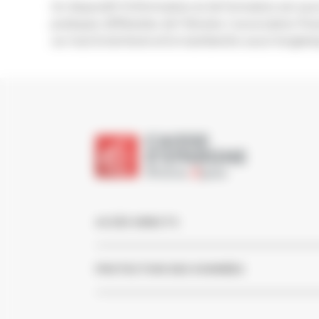
Un dispositif d’information et de formation est auss
pratiques différentes de l’Ukraine. L’association Fi
sur tout le territoire et le maintiendra aussi longte
ACCÈS DIRECTS
PROTECTION DES DONNÉES