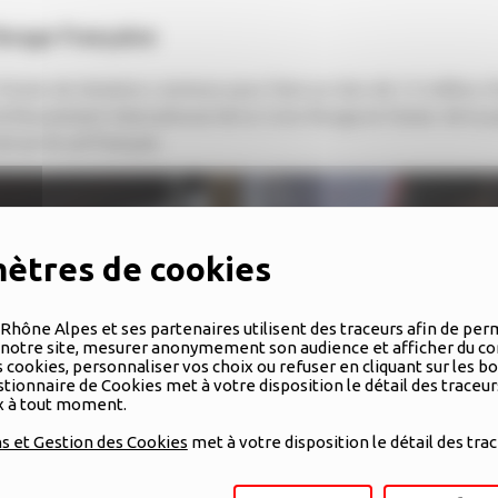
-Rouge française
r fonds de dotation commun pour faire un don de 1,5 million d
e Mouvement international de la Croix-Rouge en faveur de la pop
 sur le sol français.
Rhône Alpes et ses partenaires utilisent des traceurs afin de per
otre site, mesurer anonymement son audience et afficher du co
cookies, personnaliser vos choix ou refuser en cliquant sur les b
tionnaire de Cookies met à votre disposition le détail des traceu
ix à tout moment.
s et Gestion des Cookies
met à votre disposition le détail des trac