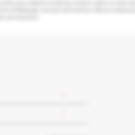
i prévu pour préparer et aider les victimes à gérer au mieux l
nances & Pédagogie, structure de formation créée et soutenue 
mps que nécessaire.