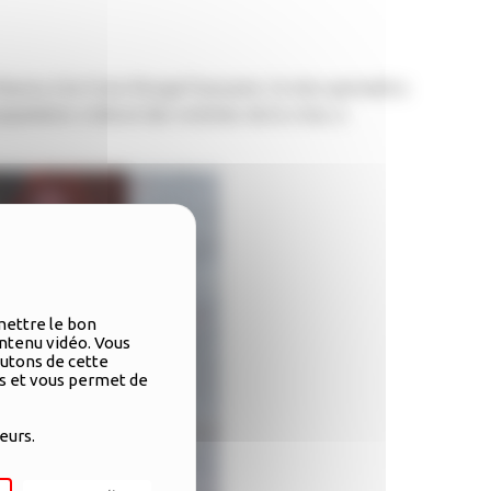
’euros à la Croix-Rouge française. Ce don permettra
ulation civile et des victimes de la crise, à
mettre le bon
ntenu vidéo. Vous
outons de cette
rs et vous permet de
eurs.