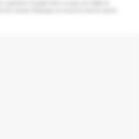
eurs questions d’argent dans un pays aux règles et
par les Caisses d’Epargne, en assure la mise en œuvre