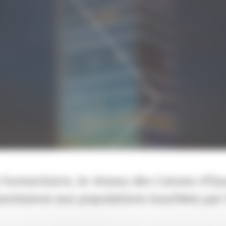
n humanitaire, le réseau des Caisses d’E
ssistance aux populations touchées par l