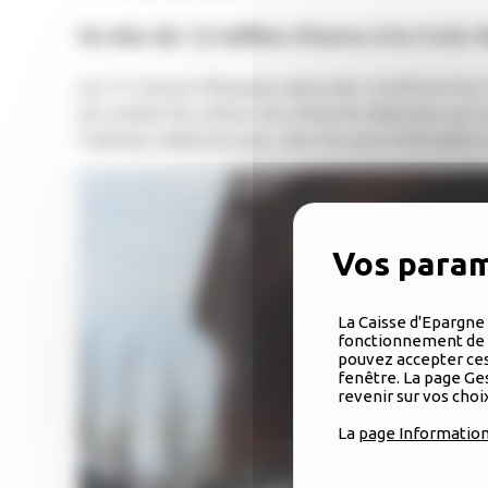
Un don de 1,5 million d’euros à la Croix
Les 15 Caisses d’Epargne régionales mobilisent leu
de soutenir les actions de solidarité déployées par l
l’intérieur même du pays, dans les pays limitrophes et
La Caisse d'Epargne 
fonctionnement de n
pouvez accepter ces 
fenêtre. La page Ges
revenir sur vos cho
La
page Information