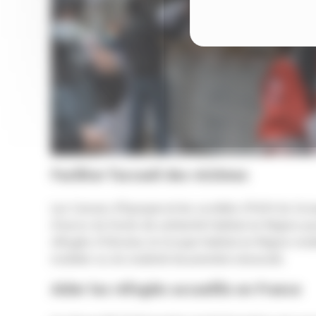
Faciliter l’accueil des victimes
Les Caisses d’Epargne et les sociétés d’HLM du Grou
d’euros du fonds de solidarité Habitat en Région pou
réfugiés d’Ukraine, le Groupe Habitat en Région mob
mobilier ou du matériel de première nécessité.
Aider les réfugiés accueillis en France