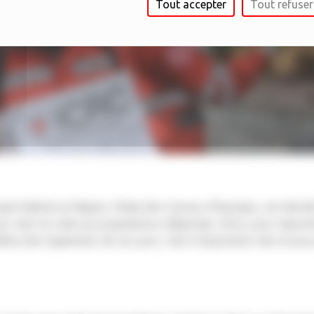
Tout accepter
Tout refuser
pe Habitat en Région, filiale des Caisses d’Epargne, ont déci
r venir en aide aux populations déplacées. Ainsi, pour répondr
ilise des logements de son parc, met à disposition des locaux