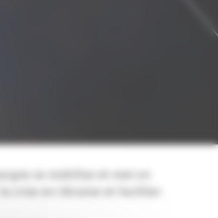
pargne se mobilise et met en
a crise en Ukraine et faciliter