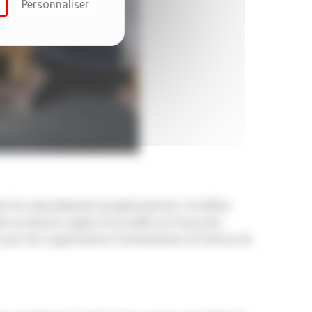
Personnaliser
dé d’un abondement exceptionnel de 1,8 million
e au besoin urgent d’accueillir en France les
 pour les organisations humanitaires et finance du