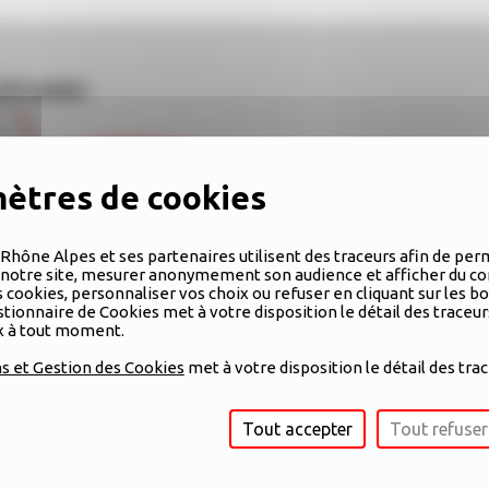
Rhône Alpes et ses partenaires utilisent des traceurs afin de per
otre site, mesurer anonymement son audience et afficher du co
cookies, personnaliser vos choix ou refuser en cliquant sur les b
tionnaire de Cookies met à votre disposition le détail des traceu
ix à tout moment.
s et Gestion des Cookies
met à votre disposition le détail des trac
Tout accepter
Tout refuser