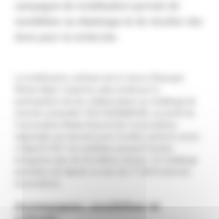
campagne de mobilisation permet de
sensibiliser au dépistage et de récolter des
dons pour la recherche.
La mobilisation solidaire de la Caisse d’Epargne
Rhône Alpes s’exprime cette année par la
participation de ses collaborateurs au challenge de
marche connectée TOUS #GENEROSE, au profit de
l’association Ruban Rose et de 5 associations
régionales qui œuvrent pour la lutte contre le cancer.
L’objectif 2021 est ambitieux puisqu’il faudra
enregistrer plus de 30 millions de pas ! Ce Challenge
permettra de répartir un don de 17 500 € entre les
associations.
Accompagner, sensibiliser et
prévenir