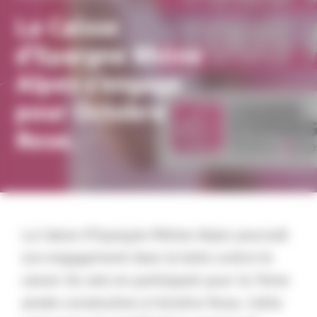
La Caisse
d’Epargne Rhône
Alpes s’engage
pour Octobre
Rose.
La Caisse d’Epargne Rhône Alpes poursuit
son engagement dans la lutte contre le
cancer du sein en participant pour la 7ème
année consécutive à Octobre Rose. Cette