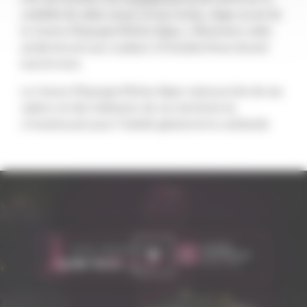
visibilité de cette cause, la tour Incity, siège social de
la Caisse d’Epargne Rhône Alpes, s’illuminera cette
année encore aux couleurs d’Octobre Rose durant
tout le mois.
La Caisse d’Epargne Rhône Alpes reste proche de ses
valeurs et des habitants de son territoire en
s’investissant pour l’intérêt général et la solidarité.
Durée : 00:20