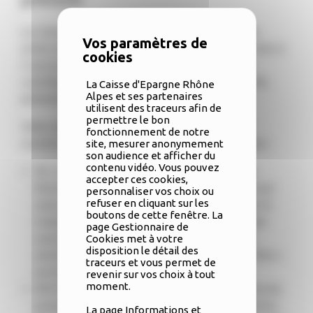
La Caisse d’Epargne Rhône Alpes intensifie son
action durant le mois d’octobre en versant un don à
5 associations implantées sur le territoire qui
contribuent à la lutte contre le cancer : recherche,
La Caisse d'Epargne Rhône
Alpes et ses partenaires
prévention, soutien aux malades…
utilisent des traceurs afin de
permettre le bon
Cette année, la Caisse d’Epargne Rhône Alpes
fonctionnement de notre
soutient les associations suivantes sur sa région :
site, mesurer anonymement
son audience et afficher du
contenu vidéo. Vous pouvez
4S, à Chambéry en Savoie, accompagne des
accepter ces cookies,
femmes atteintes par un cancer du sein ou tout
personnaliser vos choix ou
refuser en cliquant sur les
autre cancer féminin. Elle les aide à traverser la
boutons de cette fenêtre. La
maladie et à se reconstruire en proposant des
page Gestionnaire de
activités Physiques adaptées pour limiter la
Cookies met à votre
disposition le détail des
récidive, favoriser la récupération, le « bien-être »
traceurs et vous permet de
et le lien social.
revenir sur vos choix à tout
moment.
DES ELLES POUR VOUS, à Chilly en Haute-Savoie,
propose tout au long de l’année, des rencontres,
La
page Informations et