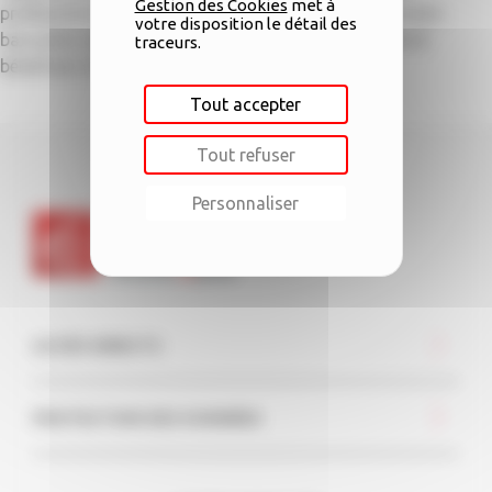
Gestion des Cookies
met à
professionnels qui, n’ayant pas accès aux financements
votre disposition le détail des
bancaires classiques, ont pu obtenir un microcrédit et
traceurs.
bénéficier d’un accompagnement dédié.
Tout accepter
Tout refuser
Personnaliser
ACCÈS DIRECTS
PROTECTION DES DONNÉES