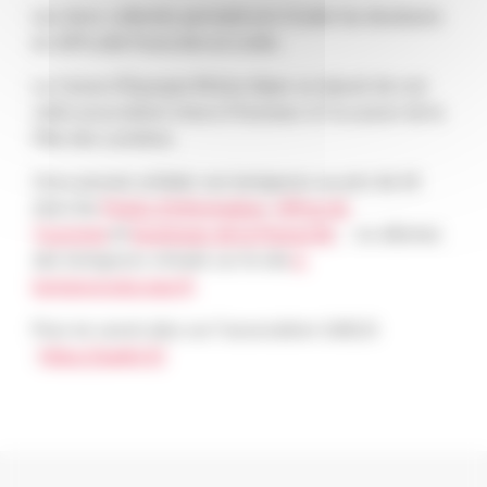
Les dons collectés permettront d’aider les étudiants
en difficulté financière et isolés.
La Caisse d’Epargne Rhône Alpes se réjouit de voir
cette association mise à l’honneur à l’occasion de la
Fête des Lumières.
Vous pouvez acheter ces lumignons au prix de 2€
dans les
Points d’information
,
Office du
Tourisme
et
boutiques de la Presqu’île
… ou allumez
des lumignons virtuels sur le site
e-
lumignonsducoeur.fr
Pour en savoir plus sur l’association GAELIS
:
https://gaelis.fr/