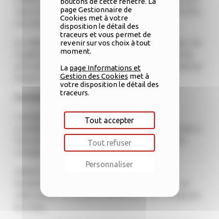
boutons de cette fenêtre. La
page Gestionnaire de
Jean et offre un nouveau regard sur la ville. Elle offre
Cookies met à votre
une vision positive et féérique.
disposition le détail des
traceurs et vous permet de
Le collectif AV EXCITERS, composé d’Architectes, de
revenir sur vos choix à tout
moment.
Graphistes, de Musiciens et d’Ingénieurs, utilise les
arts technologiques pour transmettre une expérience
La
page Informations et
Gestion des Cookies
met à
immersive de l’Architecture aux spectateurs.
votre disposition le détail des
traceurs.
Soutenez les Lumignons du cœur !
Comme lors de chaque édition de la Fête des
Tout accepter
Lumières, les lyonnaises et les lyonnais sont invités à
faire un geste de générosité avec l’opération des
Tout refuser
Lumignons du Cœur.
Personnaliser
GAELIS, Groupement des Associations et Elus
étudiants de Lyon Indépendants et Solidaires, est
cette année l’association bénéficiaire des Lumignons
du Cœur.