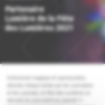
Partenaire
Lumière de la Fête
des Lumières 2021
Evénement magique et spectaculaire,
attendu chaque année par les Lyonnaises
et les Lyonnais, la Fête des Lumières se
déroule du mercredi 8 au samedi 11