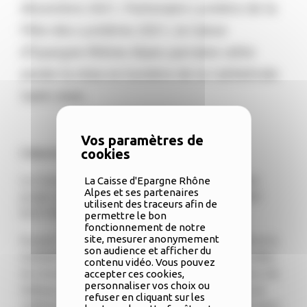
décembre 2021. Partenaire Lumière de la
Fête des Lumières 2021, la Caisse
d'Epargne Rhône Alpes parraine cette
année la mise en lumière de la Cathédrale
Saint-Jean.
L’œuvre « IRIS »
La Caisse d’Epargne Rhône Alpes est mécène du
La Caisse d'Epargne Rhône
Alpes et ses partenaires
projet artistique « IRIS » conçu par le collectif AV
utilisent des traceurs afin de
EXCITERS.
permettre le bon
fonctionnement de notre
site, mesurer anonymement
Durant 7 minutes, l’œuvre illustre la complexité et la
son audience et afficher du
multiplicité des regards et des traductions visuelles
contenu vidéo. Vous pouvez
du monde visible par la lumière. Cette succession de
accepter ces cookies,
personnaliser vos choix ou
tableaux graphiques et colorés métamorphose et
refuser en cliquant sur les
sublime la façade et la rosace de la cathédrale Saint-