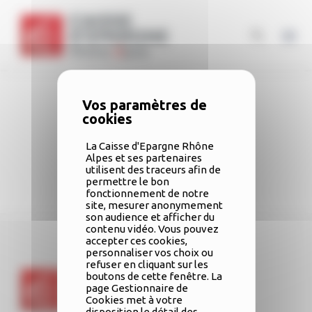
Skip
Panneau de gestion des cookies
to
content
-
La Caisse d'Epargne Rhône
Alpes et ses partenaires
utilisent des traceurs afin de
permettre le bon
fonctionnement de notre
site, mesurer anonymement
son audience et afficher du
contenu vidéo. Vous pouvez
accepter ces cookies,
personnaliser vos choix ou
refuser en cliquant sur les
boutons de cette fenêtre. La
page Gestionnaire de
Cookies met à votre
disposition le détail des