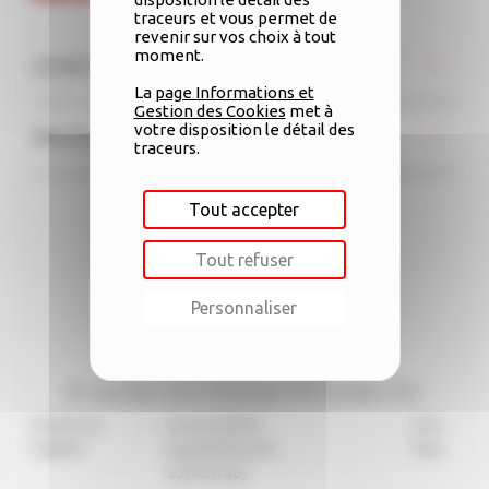
traceurs et vous permet de
revenir sur vos choix à tout
moment.
ACCÈS DIRECTS
La
page Informations et
Gestion des Cookies
met à
votre disposition le détail des
PROTECTION DES DONNÉES
traceurs.
Tout accepter
SUIVEZ-NOUS SUR
Tout refuser
Personnaliser
Contactez-nous
© Copyright Caisse d'Epargne Rhône Alpes 2021
Mentions
-
Accessibilité
-
Site-
légales
(partiellement
Map
conforme)