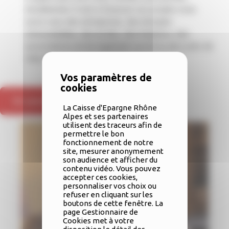
doublement. Il sert à financer vos projets mais
aussi ceux des entreprises, des énergies
renouvelables, des écoles, des hôpitaux, des
associations et du logement social au plus près de
chez vous.
En savoir +
La Caisse d'Epargne Rhône
Alpes et ses partenaires
utilisent des traceurs afin de
permettre le bon
fonctionnement de notre
site, mesurer anonymement
son audience et afficher du
contenu vidéo. Vous pouvez
accepter ces cookies,
personnaliser vos choix ou
refuser en cliquant sur les
boutons de cette fenêtre. La
page Gestionnaire de
Cookies met à votre