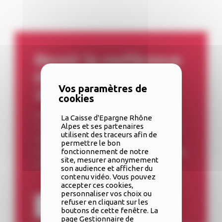
Revoir la conférence
ENTREPRENDRE
2024 en web TV
Avec la présence exceptionnelle de
La Caisse d'Epargne Rhône
Tony PARKER : Quadruple champion
Alpes et ses partenaires
utilisent des traceurs afin de
NBA & Ambassadeur des Jeux
permettre le bon
Olympiques et Paralympiques de Paris
fonctionnement de notre
site, mesurer anonymement
2024
son audience et afficher du
contenu vidéo. Vous pouvez
accepter ces cookies,
personnaliser vos choix ou
refuser en cliquant sur les
Regarder
boutons de cette fenêtre. La
page Gestionnaire de