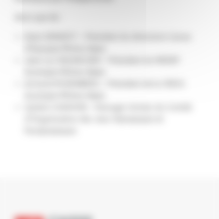
Ainsi que de :
Alain DENIZOT – Président du directoire Caisse
d’Epargne Rhône Alpes
Jean-Luc RAUNICHER – Président du MEDEF
Auvergne-Rhône-Alpes
Armand ROSENBERG – Président de la CRESS
Auvergne-Rhône-Alpes
Sylvère CHAMOIN – Manager Achats du Comité
d’Organisation des Jeux Olympiques et
Paralympiques