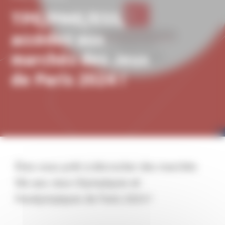
TPE/PME/ESS,
accédez aux
marchés des Jeux
de Paris 2024 !
Êtes-vous prêt à décrocher des marchés
liés aux Jeux Olympiques et
Paralympiques de Paris 2024 ?