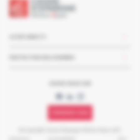
ACCÈS DIRECTS
PROTECTION DES DONNÉES
SUIVEZ-NOUS SUR
Contactez-nous
© Copyright Caisse d'Epargne Rhône Alpes 2021
Mentions
-
Accessibilité
-
Site-