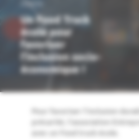
FONDATION
Un Food Truck
école pour
favoriser
l’inclusion socio-
économique !
Pour favoriser l’inclusion dura
précarité, l’association Entre
avec un Food truck école.