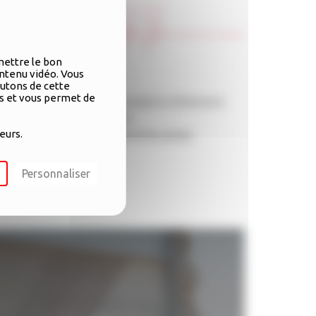
mettre le bon
ntenu vidéo. Vous
outons de cette
rs et vous permet de
t en prenant vraiment en compte la dimension
ue de l’accompagnement de 6
eurs.
juridique le plus adéquat et les pistes
Personnaliser
k école.