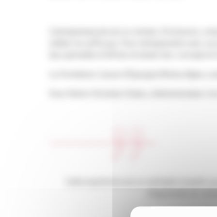
L’entrepreneuriat est un vecteur d’inclusion, n
métier ne suffit pas. Pour entreprendre avec su
leur permette d’affiner et tester leur concept et 
La Fondation Caisse d’Epargne Rhône Alpes a ai
Pour Marie-Christine Chalus, Administrateur à la
Cette expérience est un véritable tremplin qui
d’apprendre au contac