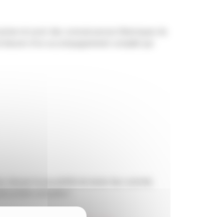
uisiner et avoir des connaissances théoriques du
n ont besoin d’un accompagnement complet qui
 donner la possibilité de tester leur activité,
e se faire connaître !