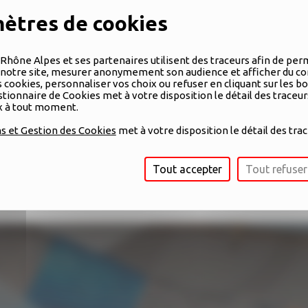
Rhône Alpes et ses partenaires utilisent des traceurs afin de per
otre site, mesurer anonymement son audience et afficher du co
cookies, personnaliser vos choix ou refuser en cliquant sur les b
tionnaire de Cookies met à votre disposition le détail des traceu
nérer, de gérer leur activité comme un auto-entrepreneur, tou
ix à tout moment.
ectif est qu’ils deviennent autonomes sur tous les plans à l’iss
s et Gestion des Cookies
met à votre disposition le détail des trac
mment la viabilité financière. Elle étudie le type de structure 
Tout accepter
Tout refuser
 testent leur concept de cuisine géorgienne dans le Food Truc