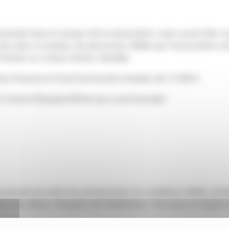
otamment dans le secteur de la restauration, mais savoir bien c
ccès dans ce secteur, les personnes ciblées par l’associatio
d’entrer au contact de leur clientèle.
nsi financé un Food truck école à hauteur de 15 000 €.
 Caisse d’Epargne Rhône qui a suivi le projet :
 permet de mettre les entrepreneurs en conditions réelles, de leur
t des clients, d’acquérir de l’expérience. C’est aussi un moyen d