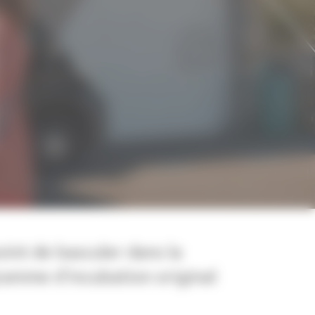
oint de basculer dans la
ramme d’incubation original