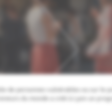
ble de personnes vulnérables ou sur le p
preneurs du monde a créé à Lyon un prog