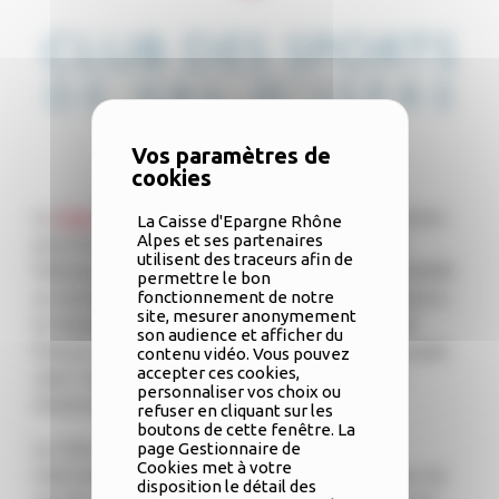
Le
Club des Sports de Val d’Isère
est une institution
La Caisse d'Epargne Rhône
Alpes et ses partenaires
pour les amoureux de la montagne. Véritable «
utilisent des traceurs afin de
fabrique à champions », c’est le club le plus médaillé
permettre le bon
fonctionnement de notre
au monde ! Il compte ainsi de nombreux champions
site, mesurer anonymement
et championnes qui ont marqué l’histoire du ski
son audience et afficher du
français par leurs palmarès inégalés, parmi lesquels
contenu vidéo. Vous pouvez
accepter ces cookies,
Jean Claude Killy, les soeurs Goitschel, et plus
personnaliser vos choix ou
récemment Clément Noël.
refuser en cliquant sur les
boutons de cette fenêtre. La
page Gestionnaire de
Le Club est également reconnu sur la scène
Cookies met à votre
internationale pour l’organisation d’événements de
disposition le détail des