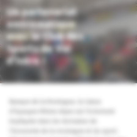
Un partenariat
emblématique
avec le Club des
Sports de Val
d’Isère !
Banque de la Montagne, la Caisse
d’Epargne Rhône Alpes est fortement
impliquée dans les domaines de
l’économie de la montagne et du sport.