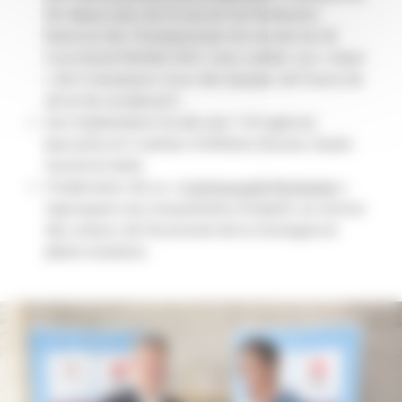
Ski depuis plus de 25 ans et 1er Partenaire
National des Championnats du monde de ski
Courchevel Méribel 2023. Sans oublier son « team
» de 9 champions issus des équipes de France de
ski et de snowboard…
Son implantation locale avec 124 agences
bancaires et 3 centres d’affaires (Savoie, Haute-
Savoie et Isère)
L’implication de sa «
Communauté Montagne
»
regroupant une cinquantaine d’experts au service
des acteurs de l’économie de la montagne en
pleine mutation.