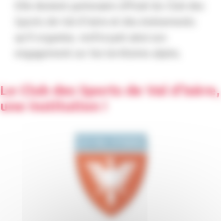
Elle devient partenaire officiel du Club des
Sports de Val d’Isère et des événements
qu’il organise, renforçant ainsi son
engagement sur les territoires alpins.
Le Club des Sports de Val d’Isère,
une institution !