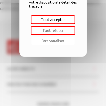
votre disposition le détail des
collaborateurs, la Caisse d’Epargne Rhône Alpes obtient la
traceurs.
certification Great Place to Work®.
Tout accepter
Tout refuser
Personnaliser
ACCÈS DIRECTS
PROTECTION DES DONNÉES
SUIVEZ-NOUS SUR