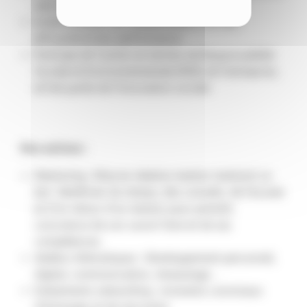
sein même de l’entreprise
Incite à évaluer les collaborateurs sur leur
efficacité et leur performance
Participe de l’action en termes de Responsabilité
Sociale et Environnementale (RSE) de l’entreprise,
et fait partie de l’innovation sociale
Nos actions :
Mentoring : Mise en relation mentor mentoré. Le
but : bénéficier du réseau, des conseils, de l’écoute
et d’un retour d’un mentor pour prendre
conscience de son savoir-faire et de ses
compétences.
Ateliers thématiques : Développement personnel,
digital, communication, réseautage…
Evènements networking : moments conviviaux
d’échanges et de rencontre