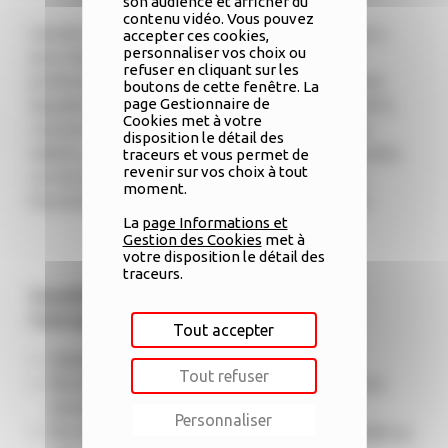
son audience et afficher du
contenu vidéo. Vous pouvez
Lancée en 2014, Mixités est une association qui a
accepter ces cookies,
personnaliser vos choix ou
pour but de promouvoir des valeurs d’égalité
refuser en cliquant sur les
professionnelle. Favoriser la mixité au sein de ses
boutons de cette fenêtre. La
page Gestionnaire de
équipes est un axe majeur de développement de la
Cookies met à votre
Caisse d’Epargne Rhône Alpes. Plus on mixe les
disposition le détail des
talents, plus les entreprises s’avèrent performantes,
traceurs et vous permet de
revenir sur vos choix à tout
car les points de vue s’en trouvent enrichis, les
moment.
fonctionnements et les organisations évoluent.
La
page Informations et
Gestion des Cookies
met à
votre disposition le détail des
traceurs.
Sensibiliser les femmes et les hommes de
l’entreprise sur le sujet de la mixité :
Tout accepter
Génère des débats constructifs
Tout refuser
Permet des points de vue différents, enrichit le
dialogue interne
Personnaliser
Permet d’avoir une représentation de la société au