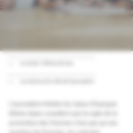
La mixité : l'affaire de tous
Les actions et le rôle de l'association
L’association Mixités by Caisse d'Epargne
Rhône Alpes considère que le sujet de la
promotion des femmes n’est pas qu’une
question de femmes. Au contraire,