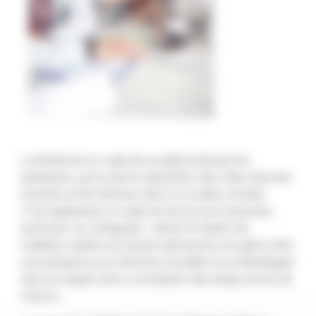
La Mixité est un sujet de société porté par les
politiques, parce que la répartition des rôles entre les
hommes et les femmes dans la société a évolué.
C’est également un sujet de ressources humaines,
porté par nos dirigeants : attirer et retenir les
meilleurs talents en faisant abstraction du genre, être
une entreprise où il fait bon travailler et se développer
dans le respect de la conciliation des temps de vie de
chacun…