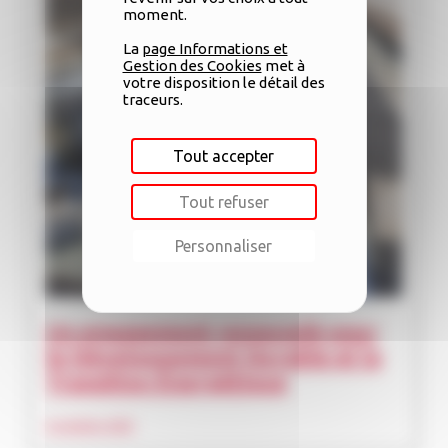
moment.
La
page Informations et
Gestion des Cookies
met à
votre disposition le détail des
traceurs.
Tout accepter
Tout refuser
Personnaliser
Un engagement renouvelé pour
le Développement Durable et la
Transition Énergétique
Posted
6
6 octobre 2025
on
octobre